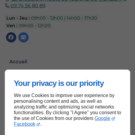
09 74 56 80 89
Lun - Jeu :
09h00 - 12h00 | 14h00 - 17h30
Ven :
09h00 - 12h00
Accueil
Nous contacter
Mentions légales
Your privacy is our priority
Plan du site
We use Cookies to improve user experience by
personalising content and ads, as well as
analyzing traffic and optimizing social networks
functionalities. By clicking "I Agree" you consent to
Haut de page
the use of Cookies from our providers
Google
Facebook
.