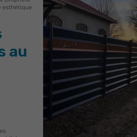
e esthétique
s
s au
des