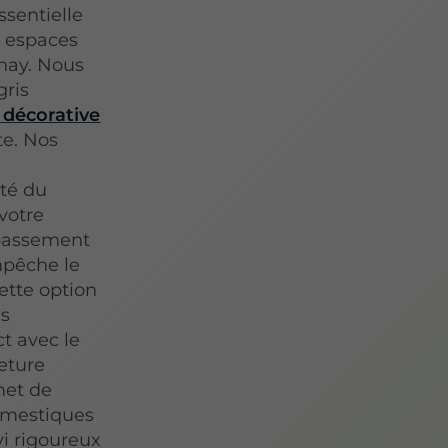
ssentielle
s espaces
nay. Nous
gris
e décorative
te. Nos
r
ité du
votre
ubassement
empêche le
Cette option
es
t avec le
eture
met de
omestiques
vi rigoureux