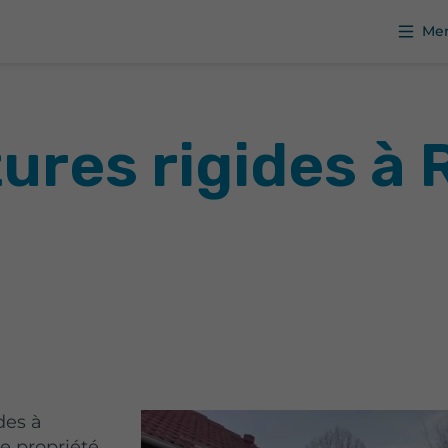
Me
tures rigides à
des à
e propriété