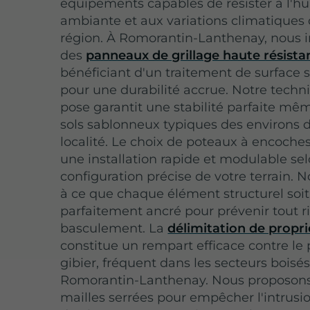
équipements capables de résister à l'h
ambiante et aux variations climatiques 
région. À Romorantin-Lanthenay, nous i
des
panneaux de grillage haute résista
bénéficiant d'un traitement de surface 
pour une durabilité accrue. Notre techn
pose garantit une stabilité parfaite mê
sols sablonneux typiques des environs d
localité.
Le choix de poteaux à encoche
une installation rapide et modulable sel
configuration précise de votre terrain. N
à ce que chaque élément structurel soit
parfaitement ancré pour prévenir tout r
basculement. La
délimitation de propri
constitue un rempart efficace contre le
gibier, fréquent dans les secteurs boisé
Romorantin-Lanthenay. Nous proposon
mailles serrées pour empêcher l'intrusi