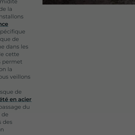
umidité
de la
nstallons
nce
spécifique
ique de
me dans les
e cette
s
permet
on la
ous veillons
isque de
été en acier
 passage du
s de
s des
on