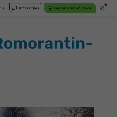
nu
Infos utiles
Demandez un devis
 Romorantin-