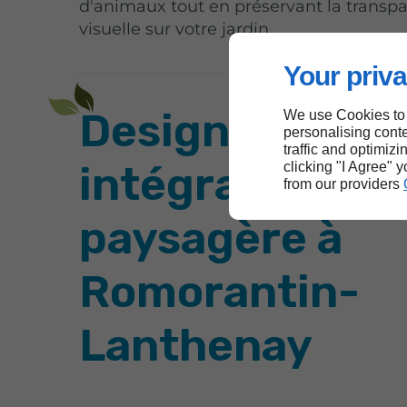
d'animaux tout en préservant la transp
visuelle sur votre jardin.
Your priva
Design et
We use Cookies to
personalising conte
traffic and optimizi
intégration
clicking "I Agree" 
from our providers
paysagère à
Romorantin-
Lanthenay