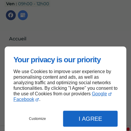
Ven :
09h00 - 12h00
Accueil
Nous contacter
Mentions légales
Your privacy is our priority
Plan du site
We use Cookies to improve user experience by
personalising content and ads, as well as
analyzing traffic and optimizing social networks
functionalities. By clicking "I Agree" you consent to
Haut de page
the use of Cookies from our providers
Google
Facebook
.
I AGREE
Customize